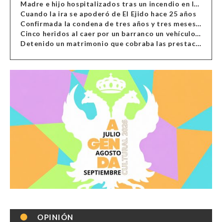
Madre e hijo hospitalizados tras un incendio en la cocina de una vivienda en Almería
Cuando la ira se apoderó de El Ejido hace 25 años
Confirmada la condena de tres años y tres meses al hombre de Antas acusado de xenofobia
Cinco heridos al caer por un barranco un vehículo en Alcolea
Detenido un matrimonio que cobraba las prestaciones de ilegales en Almería, Granada, Málaga, Huelva y Murcia
OPINIÓN