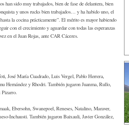
yos han sido muy trabajados, bien de fase de delantera, bien
onquista y unos rucks bien trabajados… y ha habido uno, el
 hasta la cocina prácticamente”. El mérito es mayor habiendo
eguir con el crecimiento y aguardar con todas las esperanzas
 vez en el Juan Rojas, ante CAR Cáceres.
Toti, José María Cuadrado, Luis Vergel, Pablo Herrera,
anu Hernández y Rhodri. También jugaron Juanma, Rullo,
 Pizarro.
ermaak, Ebersohn, Swanepoel, Reneses, Natalino, Maraver,
ueso-Inchausti. También jugaron Baixauli, Javier González,