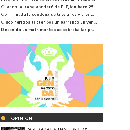
Cuando la ira se apoderó de El Ejido hace 25 años
Confirmada la condena de tres años y tres meses al hombre de Antas acusado de xenofobia
Cinco heridos al caer por un barranco un vehículo en Alcolea
Detenido un matrimonio que cobraba las prestaciones de ilegales en Almería, Granada, Málaga, Huelva y Murcia
OPINIÓN
PASEO ABAJO/JUAN TORRIJOS