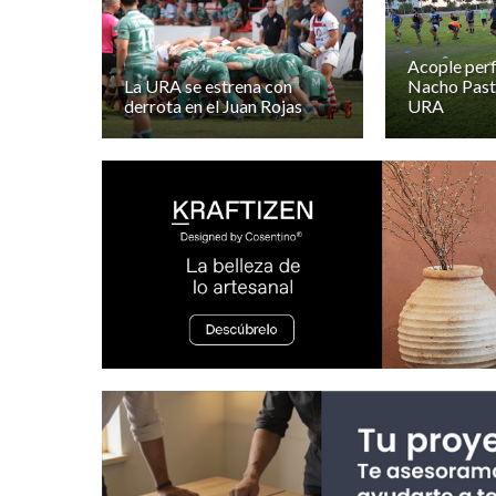
Acople perf
La URA se estrena con
Nacho Pastor
derrota en el Juan Rojas
URA