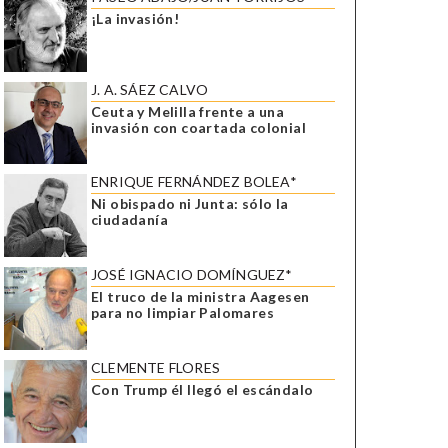
¡La invasión!
J. A. SÁEZ CALVO
Ceuta y Melilla frente a una
invasión con coartada colonial
ENRIQUE FERNÁNDEZ BOLEA*
Ni obispado ni Junta: sólo la
ciudadanía
JOSÉ IGNACIO DOMÍNGUEZ*
El truco de la ministra Aagesen
para no limpiar Palomares
CLEMENTE FLORES
Con Trump él llegó el escándalo