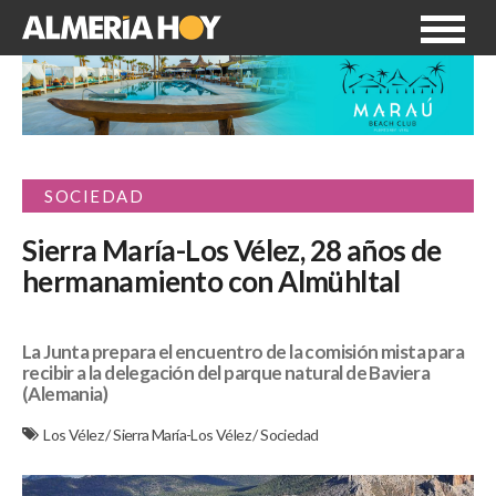
SOCIEDAD
Sierra María-Los Vélez, 28 años de
hermanamiento con Almühltal
La Junta prepara el encuentro de la comisión mista para
recibir a la delegación del parque natural de Baviera
(Alemania)
Los Vélez
/
Sierra María-Los Vélez
/
Sociedad