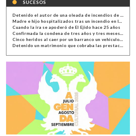
SUCESOS
Detenido el autor de una oleada de incendios de contenedores en Almería
Madre e hijo hospitalizados tras un incendio en la cocina de una vivienda en Almería
Cuando la ira se apoderó de El Ejido hace 25 años
Confirmada la condena de tres años y tres meses al hombre de Antas acusado de xenofobia
Cinco heridos al caer por un barranco un vehículo en Alcolea
Detenido un matrimonio que cobraba las prestaciones de ilegales en Almería, Granada, Málaga, Huelva y Murcia