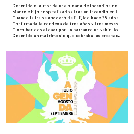
Detenido el autor de una oleada de incendios de contenedores en Almería
Madre e hijo hospitalizados tras un incendio en la cocina de una vivienda en Almería
Cuando la ira se apoderó de El Ejido hace 25 años
Confirmada la condena de tres años y tres meses al hombre de Antas acusado de xenofobia
Cinco heridos al caer por un barranco un vehículo en Alcolea
Detenido un matrimonio que cobraba las prestaciones de ilegales en Almería, Granada, Málaga, Huelva y Murcia