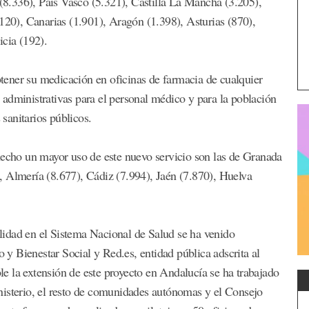
8.336), País Vasco (5.321), Castilla La Mancha (3.205),
.120), Canarias (1.901), Aragón (1.398), Asturias (870),
icia (192).
ener su medicación en oficinas de farmacia de cualquier
administrativas para el personal médico y para la población
 sanitarios públicos.
hecho un mayor uso de este nuevo servicio son las de Granada
, Almería (8.677), Cádiz (7.994), Jaén (7.870), Huelva
bilidad en el Sistema Nacional de Salud se ha venido
y Bienestar Social y Red.es, entidad pública adscrita al
e la extensión de este proyecto en Andalucía se ha trabajado
nisterio, el resto de comunidades autónomas y el Consejo