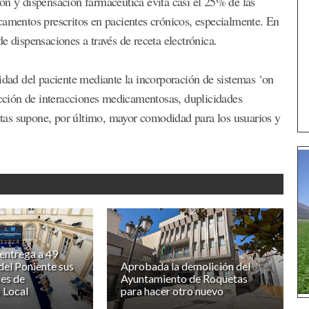
ón y dispensación farmacéutica evita casi el 25% de las
camentos prescritos en pacientes crónicos, especialmente. En
e dispensaciones a través de receta electrónica.
ridad del paciente mediante la incorporación de sistemas ‘on
tección de interacciones medicamentosas, duplicidades
cetas supone, por último, mayor comodidad para los usuarios y
entrega a 49
del Poniente sus
Aprobada la demolición del
es de
Ayuntamiento de Roquetas
 Local
para hacer otro nuevo