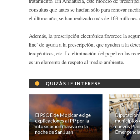
tratamiento. En Andalucía, este modelo de prescripci
consultas que antes se hacían sólo para renovar medi
el último año, se han realizado más de 163 millones d
Además, la prescripción electrónica favorece la segu
line’ de ayuda a la prescripción, que ayudan a la de
terapéuticas, etc. La eliminación del papel en las re
es un elemento de respeto al medio ambiente.
QUIZÁS LE INTERESE
El PSOE de Mojácar exige
Diputación 
explicaciones al PP por la
municipios 
intoxicación masiva en la
nuevos Plan
noche de San Juan
Emergencia