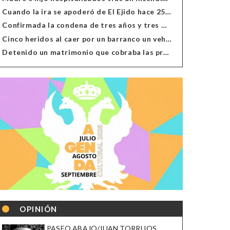
Cuando la ira se apoderó de El Ejido hace 25 años
Confirmada la condena de tres años y tres meses al hombre de Antas acusado de xenofobia
Cinco heridos al caer por un barranco un vehículo en Alcolea
Detenido un matrimonio que cobraba las prestaciones de ilegales en Almería, Granada, Málaga, Huelva y Murcia
OPINIÓN
PASEO ABAJO/JUAN TORRIJOS