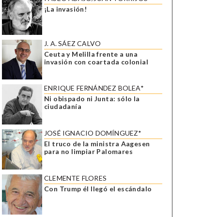
¡La invasión!
J. A. SÁEZ CALVO
Ceuta y Melilla frente a una
invasión con coartada colonial
ENRIQUE FERNÁNDEZ BOLEA*
Ni obispado ni Junta: sólo la
ciudadanía
JOSÉ IGNACIO DOMÍNGUEZ*
El truco de la ministra Aagesen
para no limpiar Palomares
CLEMENTE FLORES
Con Trump él llegó el escándalo