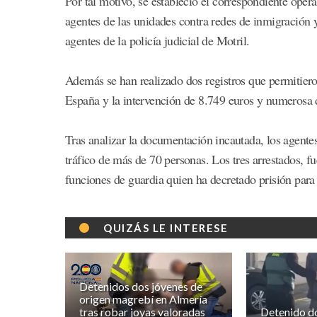
Por tal motivo, se estableció el correspondiente opera
agentes de las unidades contra redes de inmigración
agentes de la policía judicial de Motril.
Además se han realizado dos registros que permitiero
España y la intervención de 8.749 euros y numerosa 
Tras analizar la documentación incautada, los agente
tráfico de más de 70 personas. Los tres arrestados, f
funciones de guardia quien ha decretado prisión para e
QUIZÁS LE INTERESE
Detenidos dos jóvenes de
origen magrebí en Almería
tras robar joyas valoradas
Detenido do