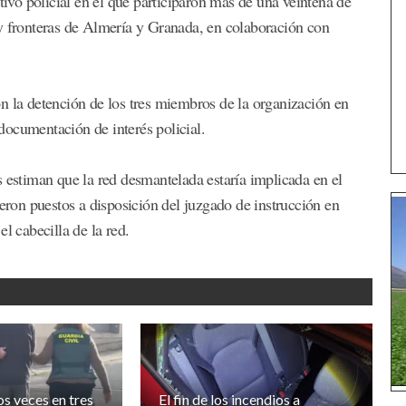
tivo policial en el que participaron más de una veintena de
 y fronteras de Almería y Granada, en colaboración con
n la detención de los tres miembros de la organización en
documentación de interés policial.
s estiman que la red desmantelada estaría implicada en el
ueron puestos a disposición del juzgado de instrucción en
l cabecilla de la red.
s veces en tres
El fin de los incendios a