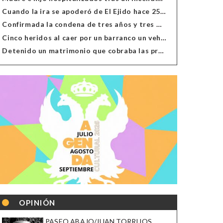
Cuando la ira se apoderó de El Ejido hace 25 años
Confirmada la condena de tres años y tres meses al hombre de Antas acusado de xenofobia
Cinco heridos al caer por un barranco un vehículo en Alcolea
Detenido un matrimonio que cobraba las prestaciones de ilegales en Almería, Granada, Málaga, Huelva y Murcia
OPINIÓN
PASEO ABAJO/JUAN TORRIJOS