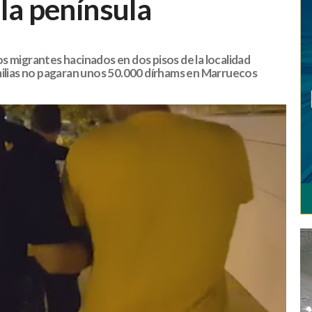
 la península
s migrantes hacinados en dos pisos de la localidad
milias no pagaran unos 50.000 dírhams en Marruecos