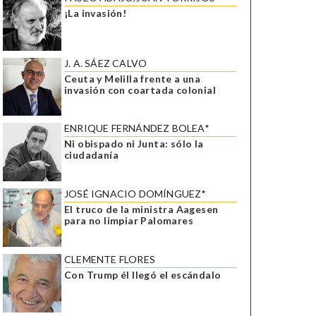
¡La invasión!
J. A. SÁEZ CALVO
Ceuta y Melilla frente a una
invasión con coartada colonial
ENRIQUE FERNÁNDEZ BOLEA*
Ni obispado ni Junta: sólo la
ciudadanía
JOSÉ IGNACIO DOMÍNGUEZ*
El truco de la ministra Aagesen
para no limpiar Palomares
CLEMENTE FLORES
Con Trump él llegó el escándalo