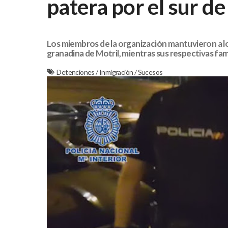
patera por el sur de
Los miembros de la organización mantuvieron a lo
granadina de Motril, mientras sus respectivas fa
Detenciones
/
Inmigración
/
Sucesos