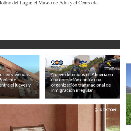
 Molino del Lugar, el Museo de Adra y el Centro de
os en viviendas
Nueve detenidos en Almería en
Poniente
una operación contra una
ntre el jueves y
organización transnacional de
inmigración irregular