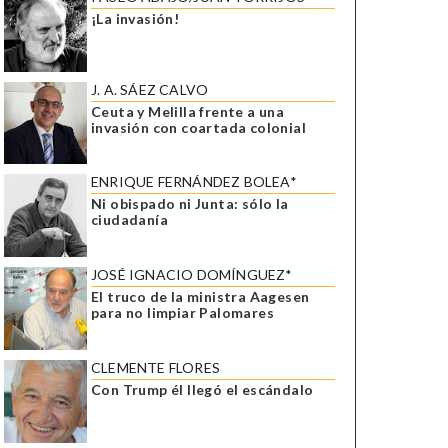
¡La invasión!
J. A. SÁEZ CALVO
Ceuta y Melilla frente a una
invasión con coartada colonial
ENRIQUE FERNÁNDEZ BOLEA*
Ni obispado ni Junta: sólo la
ciudadanía
JOSÉ IGNACIO DOMÍNGUEZ*
El truco de la ministra Aagesen
para no limpiar Palomares
CLEMENTE FLORES
Con Trump él llegó el escándalo