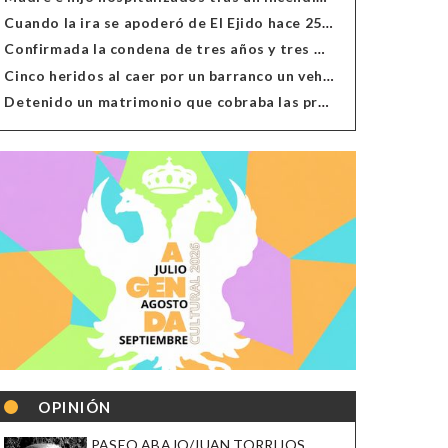
Cuando la ira se apoderó de El Ejido hace 25 años
Confirmada la condena de tres años y tres meses al hombre de Antas acusado de xenofobia
Cinco heridos al caer por un barranco un vehículo en Alcolea
Detenido un matrimonio que cobraba las prestaciones de ilegales en Almería, Granada, Málaga, Huelva y Murcia
OPINIÓN
PASEO ABAJO/JUAN TORRIJOS