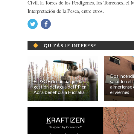
Civil, la Torres de los Perdigones, los Torreones, el
Interpretación de la Pesca, entre otros.
QUIZÁS LE INTERESE
Dos incendi
El PSOE denuncia que la
sacuden el 
gestión del agua del PP en
almeriense e
Adra beneficia a Hidralia
el viernes