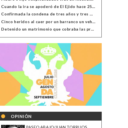
Cuando la ira se apoderó de El Ejido hace 25 años
Confirmada la condena de tres años y tres meses al hombre de Antas acusado de xenofobia
Cinco heridos al caer por un barranco un vehículo en Alcolea
Detenido un matrimonio que cobraba las prestaciones de ilegales en Almería, Granada, Málaga, Huelva y Murcia
OPINIÓN
PASEO ABAJO/JUAN TORRIJOS