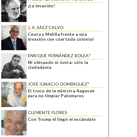
¡La invasión!
J. A. SÁEZ CALVO
Ceuta y Melilla frente a una
invasión con coartada colonial
ENRIQUE FERNÁNDEZ BOLEA*
Ni obispado ni Junta: sólo la
ciudadanía
JOSÉ IGNACIO DOMÍNGUEZ*
El truco de la ministra Aagesen
para no limpiar Palomares
CLEMENTE FLORES
Con Trump él llegó el escándalo