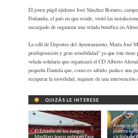
El joven púgil ejidense José Sánchez Romero, campeón
Finlandia, el país en que reside, visitó las instalaci
encargado de organizar una velada benéfica en Almerí
La edil de Deportes del Ayuntamiento, María José Ma
predisposición y gran sensibilidad" ya que éste tiene
velada solidaria que organizará el CD Alberto Alemá
pequeña Daniela que, como es sabido, padece una pará
recuperar la movilidad, requiere de una intervención 
QUIZÁS LE INTERESE
Almería se 
El Estadio de los Juegos
puente solid
Mediterráneos entra en fase
ciclista de 