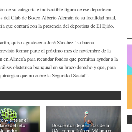
 de su categoría e indiscutible figura de ese deporte en
ones del Club de Boxeo Alberto Alemán de su localidad natal,
a que contará con la presencia del deportista de El Ejido.
rtín, quiso agradecer a José Sánchez "su buena
 previsto formar parte el próximo mes de noviembre de la
n en Almería para recaudar fondos que permitan ayudar a la
lisis obstétrica branquial en su brazo derecho y que, para
quirúrgica que no cubre la Seguridad Social”.
convierte en el
ario del reto
Doscientos deportistas de la
Alejandro
UAL competirán en Málaga en