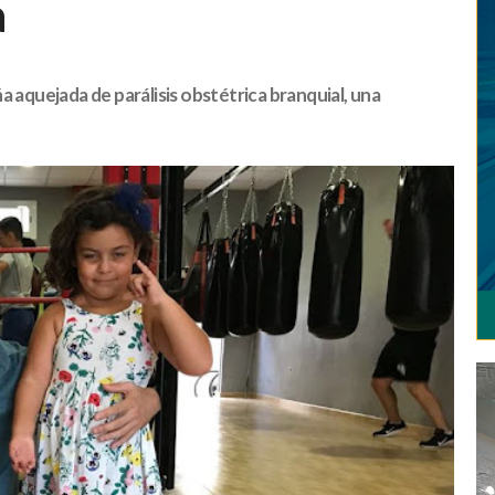
a
a aquejada de parálisis obstétrica branquial, una