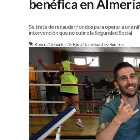
benéfica en Almerí
Se trata de recaudar fondos para operar a una niñ
intervención que no cubre la Seguridad Social
Boxeo
/
Deportes
/
El Ejido
/
José Sánchez Romero