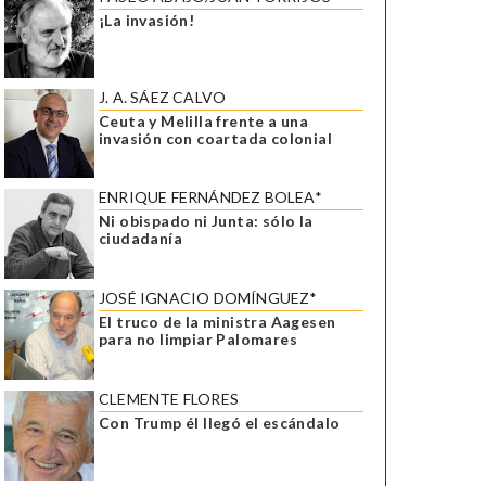
¡La invasión!
J. A. SÁEZ CALVO
Ceuta y Melilla frente a una
invasión con coartada colonial
ENRIQUE FERNÁNDEZ BOLEA*
Ni obispado ni Junta: sólo la
ciudadanía
JOSÉ IGNACIO DOMÍNGUEZ*
El truco de la ministra Aagesen
para no limpiar Palomares
CLEMENTE FLORES
Con Trump él llegó el escándalo