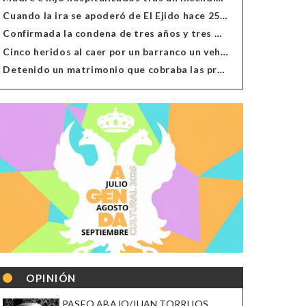
Cuando la ira se apoderó de El Ejido hace 25 años
Confirmada la condena de tres años y tres meses al hombre de Antas acusado de xenofobia
Cinco heridos al caer por un barranco un vehículo en Alcolea
Detenido un matrimonio que cobraba las prestaciones de ilegales en Almería, Granada, Málaga, Huelva y Murcia
OPINIÓN
PASEO ABAJO/JUAN TORRIJOS