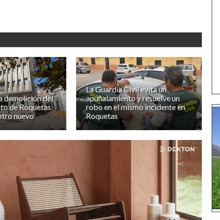
La Guardia Civil evita un
 demolición del
apuñalamiento y resuelve un
to de Roquetas
robo en el mismo incidente en
otro nuevo
Roquetas