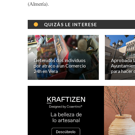
(Almería).
QUIZÁS LE INTERESE
Detenidos dos individuos
Aprobada la
por atraco a un Comercio
Ayuntamien
24h en Vera
para hacer 