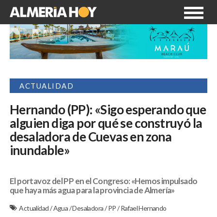
ACTUALIDAD
Hernando (PP): «Sigo esperando que
alguien diga por qué se construyó la
desaladora de Cuevas en zona
inundable»
El portavoz del PP en el Congreso: «Hemos impulsado
que haya más agua para la provincia de Almería»
Actualidad
/
Agua
/
Desaladora
/
PP
/
Rafael Hernando