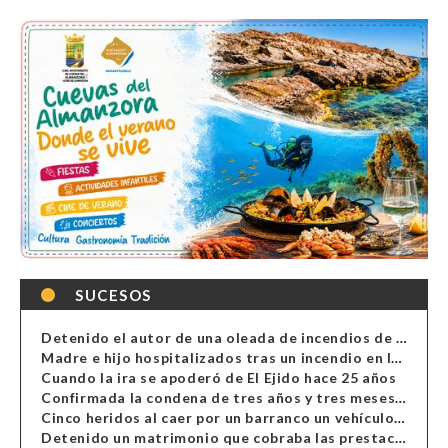
SUCESOS
Detenido el autor de una oleada de incendios de contenedores en Almería
Madre e hijo hospitalizados tras un incendio en la cocina de una vivienda en Almería
Cuando la ira se apoderó de El Ejido hace 25 años
Confirmada la condena de tres años y tres meses al hombre de Antas acusado de xenofobia
Cinco heridos al caer por un barranco un vehículo en Alcolea
Detenido un matrimonio que cobraba las prestaciones de ilegales en Almería, Granada, Málaga, Huelva y Murcia