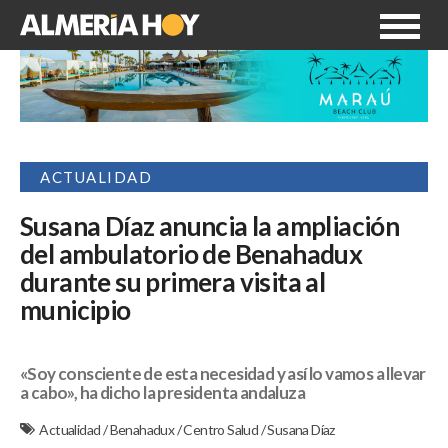
ACTUALIDAD
Susana Díaz anuncia la ampliación
del ambulatorio de Benahadux
durante su primera visita al
municipio
«Soy consciente de esta necesidad y así lo vamos a llevar
a cabo», ha dicho la presidenta andaluza
Actualidad
/
Benahadux
/
Centro Salud
/
Susana Díaz