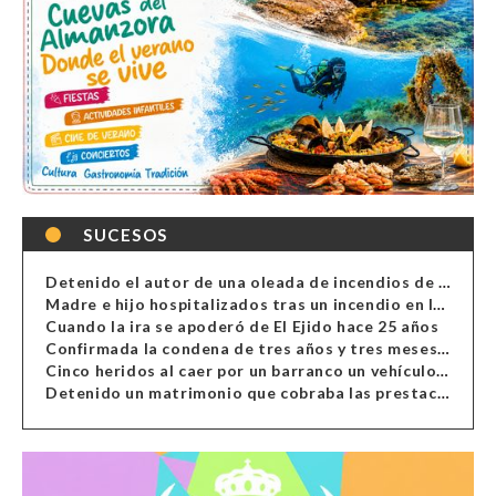
SUCESOS
Detenido el autor de una oleada de incendios de contenedores en Almería
Madre e hijo hospitalizados tras un incendio en la cocina de una vivienda en Almería
Cuando la ira se apoderó de El Ejido hace 25 años
Confirmada la condena de tres años y tres meses al hombre de Antas acusado de xenofobia
Cinco heridos al caer por un barranco un vehículo en Alcolea
Detenido un matrimonio que cobraba las prestaciones de ilegales en Almería, Granada, Málaga, Huelva y Murcia