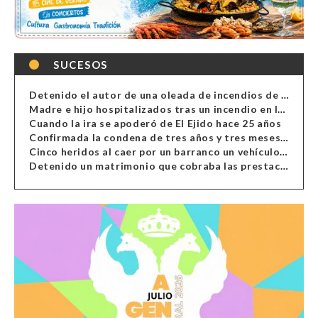
SUCESOS
Detenido el autor de una oleada de incendios de contenedores en Almería
Madre e hijo hospitalizados tras un incendio en la cocina de una vivienda en Almería
Cuando la ira se apoderó de El Ejido hace 25 años
Confirmada la condena de tres años y tres meses al hombre de Antas acusado de xenofobia
Cinco heridos al caer por un barranco un vehículo en Alcolea
Detenido un matrimonio que cobraba las prestaciones de ilegales en Almería, Granada, Málaga, Huelva y Murcia