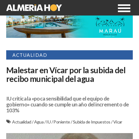
ACTUALIDAD
Malestar en Vícar por la subida del
recibo municipal del agua
IU critica la «poca sensibilidad que el equipo de
gobierno» cuando se cumple un año del incremento de
103%
Actualidad
/
Agua
/
IU
/
Poniente
/
Subida de Impuestos
/
Vícar