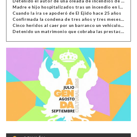
Detenido el autor de una oleada de incendios de contenedores en Almería
Madre e hijo hospitalizados tras un incendio en la cocina de una vivienda en Almería
Cuando la ira se apoderó de El Ejido hace 25 años
Confirmada la condena de tres años y tres meses al hombre de Antas acusado de xenofobia
Cinco heridos al caer por un barranco un vehículo en Alcolea
Detenido un matrimonio que cobraba las prestaciones de ilegales en Almería, Granada, Málaga, Huelva y Murcia