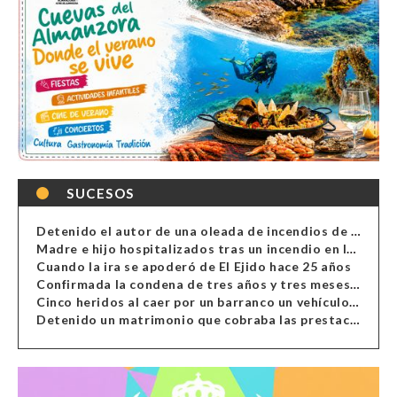
SUCESOS
Detenido el autor de una oleada de incendios de contenedores en Almería
Madre e hijo hospitalizados tras un incendio en la cocina de una vivienda en Almería
Cuando la ira se apoderó de El Ejido hace 25 años
Confirmada la condena de tres años y tres meses al hombre de Antas acusado de xenofobia
Cinco heridos al caer por un barranco un vehículo en Alcolea
Detenido un matrimonio que cobraba las prestaciones de ilegales en Almería, Granada, Málaga, Huelva y Murcia