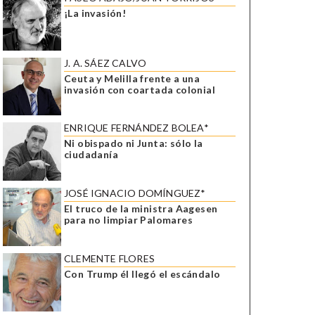
¡La invasión!
J. A. SÁEZ CALVO
Ceuta y Melilla frente a una
invasión con coartada colonial
ENRIQUE FERNÁNDEZ BOLEA*
Ni obispado ni Junta: sólo la
ciudadanía
JOSÉ IGNACIO DOMÍNGUEZ*
El truco de la ministra Aagesen
para no limpiar Palomares
CLEMENTE FLORES
Con Trump él llegó el escándalo