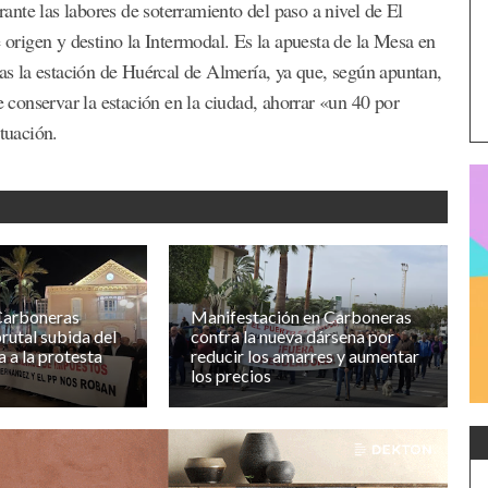
urante las labores de soterramiento del paso a nivel de El
rigen y destino la Intermodal. Es la apuesta de la Mesa en
ras la estación de Huércal de Almería, ya que, según apuntan,
e conservar la estación en la ciudad, ahorrar «un 40 por
ctuación.
Carboneras
Manifestación en Carboneras
rutal subida del
contra la nueva dársena por
a a la protesta
reducir los amarres y aumentar
los precios