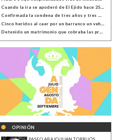
Cuando la ira se apoderó de El Ejido hace 25 años
Confirmada la condena de tres años y tres meses al hombre de Antas acusado de xenofobia
Cinco heridos al caer por un barranco un vehículo en Alcolea
Detenido un matrimonio que cobraba las prestaciones de ilegales en Almería, Granada, Málaga, Huelva y Murcia
OPINIÓN
PASEO ABAJO/JUAN TORRIJOS