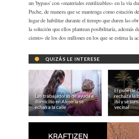
un 'bypass' con «materiales reutilizables» en la vía d
Puche, de manera que se mantenga como estación de o
lugar de habilitar durante el tiempo que duren las ob
la solución que ellos plantean posibilitaría, además d
ciento» de los dos millones en los que se estima la a
QUIZÁS LE INTERESE
El psoe de 
Las trabajadoras de ayuda a
rechaza la b
domicilio en Almería se
ibi y se sum
echan a la calle
vecinal