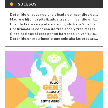
SUCESOS
Detenido el autor de una oleada de incendios de contenedores en Almería
Madre e hijo hospitalizados tras un incendio en la cocina de una vivienda en Almería
Cuando la ira se apoderó de El Ejido hace 25 años
Confirmada la condena de tres años y tres meses al hombre de Antas acusado de xenofobia
Cinco heridos al caer por un barranco un vehículo en Alcolea
Detenido un matrimonio que cobraba las prestaciones de ilegales en Almería, Granada, Málaga, Huelva y Murcia