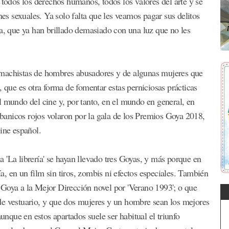
 todos los derechos humanos, todos los valores del arte y se
nes sexuales. Ya solo falta que les veamos pagar sus delitos
ra, que ya han brillado demasiado con una luz que no les
 machistas de hombres abusadores y de algunas mujeres que
, que es otra forma de fomentar estas perniciosas prácticas
l mundo del cine y, por tanto, en el mundo en general, en
 abanicos rojos volaron por la gala de los Premios Goya 2018,
ine español.
 'La librería' se hayan llevado tres Goyas, y más porque en
ía, en un film sin tiros, zombis ni efectos especiales. También
 Goya a la Mejor Dirección novel por 'Verano 1993'; o que
de vestuario, y que dos mujeres y un hombre sean los mejores
aunque en estos apartados suele ser habitual el triunfo