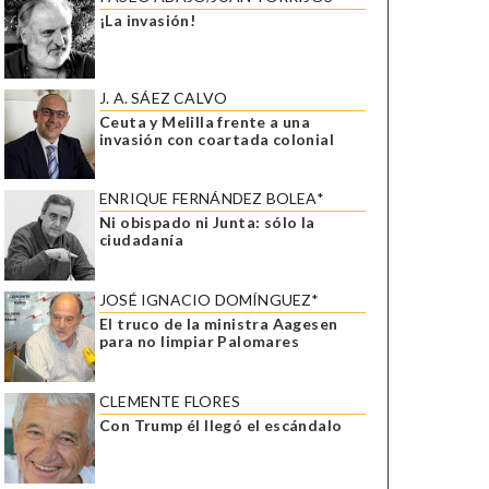
¡La invasión!
J. A. SÁEZ CALVO
Ceuta y Melilla frente a una
invasión con coartada colonial
ENRIQUE FERNÁNDEZ BOLEA*
Ni obispado ni Junta: sólo la
ciudadanía
JOSÉ IGNACIO DOMÍNGUEZ*
El truco de la ministra Aagesen
para no limpiar Palomares
CLEMENTE FLORES
Con Trump él llegó el escándalo