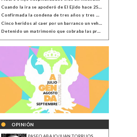
Cuando la ira se apoderó de El Ejido hace 25 años
Confirmada la condena de tres años y tres meses al hombre de Antas acusado de xenofobia
Cinco heridos al caer por un barranco un vehículo en Alcolea
Detenido un matrimonio que cobraba las prestaciones de ilegales en Almería, Granada, Málaga, Huelva y Murcia
OPINIÓN
PASEO ABAJO/JUAN TORRIJOS