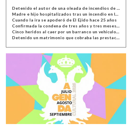
Detenido el autor de una oleada de incendios de contenedores en Almería
Madre e hijo hospitalizados tras un incendio en la cocina de una vivienda en Almería
Cuando la ira se apoderó de El Ejido hace 25 años
Confirmada la condena de tres años y tres meses al hombre de Antas acusado de xenofobia
Cinco heridos al caer por un barranco un vehículo en Alcolea
Detenido un matrimonio que cobraba las prestaciones de ilegales en Almería, Granada, Málaga, Huelva y Murcia