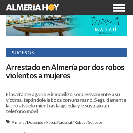
SUCESOS
Arrestado en Almería por dos robos
violentos a mujeres
El asaltante agarró e inmovilizó sorpresivamente a su
víctima, tapándole la boca con una mano. Seguidamente
la tiró al suelo mientras la agredía y le sustrajo un
teléfono móvil
Almería
/
Detenido
/
Policía Nacional
/
Robos
/
Sucesos