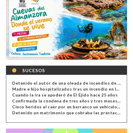
SUCESOS
Detenido el autor de una oleada de incendios de contenedores en Almería
Madre e hijo hospitalizados tras un incendio en la cocina de una vivienda en Almería
Cuando la ira se apoderó de El Ejido hace 25 años
Confirmada la condena de tres años y tres meses al hombre de Antas acusado de xenofobia
Cinco heridos al caer por un barranco un vehículo en Alcolea
Detenido un matrimonio que cobraba las prestaciones de ilegales en Almería, Granada, Málaga, Huelva y Murcia