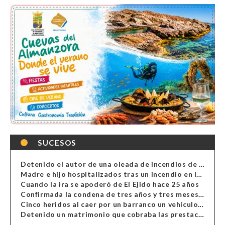
SUCESOS
Detenido el autor de una oleada de incendios de contenedores en Almería
Madre e hijo hospitalizados tras un incendio en la cocina de una vivienda en Almería
Cuando la ira se apoderó de El Ejido hace 25 años
Confirmada la condena de tres años y tres meses al hombre de Antas acusado de xenofobia
Cinco heridos al caer por un barranco un vehículo en Alcolea
Detenido un matrimonio que cobraba las prestaciones de ilegales en Almería, Granada, Málaga, Huelva y Murcia