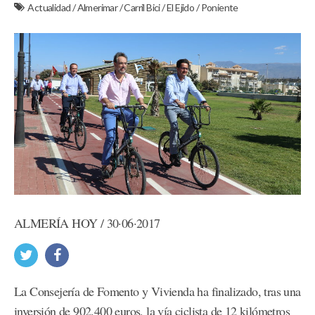
Actualidad
/
Almerimar
/
Carril Bici
/
El Ejido
/
Poniente
ALMERÍA HOY / 30·06·2017
La Consejería de Fomento y Vivienda ha finalizado, tras una
inversión de 902.400 euros, la vía ciclista de 12 kilómetros