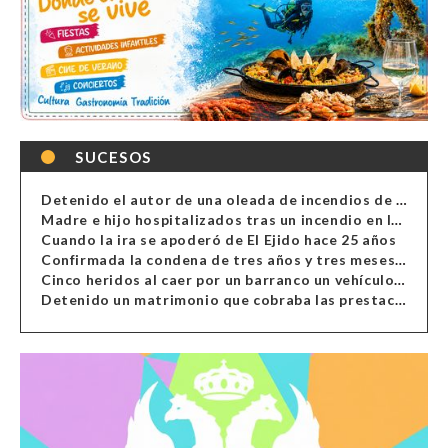
SUCESOS
Detenido el autor de una oleada de incendios de contenedores en Almería
Madre e hijo hospitalizados tras un incendio en la cocina de una vivienda en Almería
Cuando la ira se apoderó de El Ejido hace 25 años
Confirmada la condena de tres años y tres meses al hombre de Antas acusado de xenofobia
Cinco heridos al caer por un barranco un vehículo en Alcolea
Detenido un matrimonio que cobraba las prestaciones de ilegales en Almería, Granada, Málaga, Huelva y Murcia