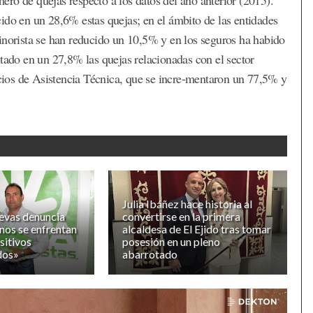
ido en un 28,6% estas quejas; en el ámbito de las entidades
inorista se han reducido un 10,5% y en los seguros ha habido
do en un 27,8% las quejas relacionadas con el sector
vicios de Asistencia Técnica, que se incre-mentaron un 77,5% y
Julia Ibáñez hace historia al
evas denuncia
convertirse en la primera
inos se enfrentan
alcaldesa de El Ejido tras tomar
sitivos
posesión en un pleno
dos»
abarrotado