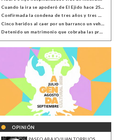
Cuando la ira se apoderó de El Ejido hace 25 años
Confirmada la condena de tres años y tres meses al hombre de Antas acusado de xenofobia
Cinco heridos al caer por un barranco un vehículo en Alcolea
Detenido un matrimonio que cobraba las prestaciones de ilegales en Almería, Granada, Málaga, Huelva y Murcia
OPINIÓN
PASEO ABAJO/JUAN TORRIJOS