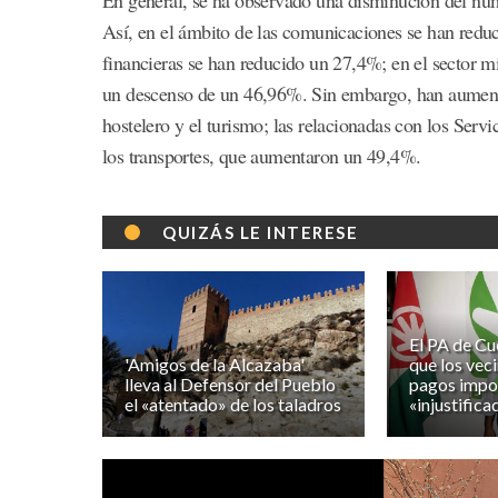
Así, en el ámbito de las comunicaciones se han reduc
financieras se han reducido un 27,4%; en el sector m
un descenso de un 46,96%. Sin embargo, han aumenta
hostelero y el turismo; las relacionadas con los Ser
los transportes, que aumentaron un 49,4%.
QUIZÁS LE INTERESE
El PA de Cu
'Amigos de la Alcazaba'
que los vec
lleva al Defensor del Pueblo
pagos impo
el «atentado» de los taladros
«injustifica