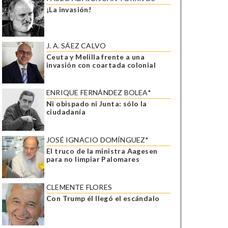
¡La invasión!
J. A. SÁEZ CALVO
Ceuta y Melilla frente a una
invasión con coartada colonial
ENRIQUE FERNÁNDEZ BOLEA*
Ni obispado ni Junta: sólo la
ciudadanía
JOSÉ IGNACIO DOMÍNGUEZ*
El truco de la ministra Aagesen
para no limpiar Palomares
CLEMENTE FLORES
Con Trump él llegó el escándalo