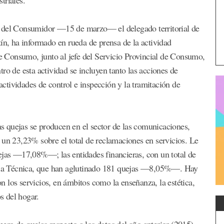
a del Consumidor —15 de marzo— el delegado territorial de
tín, ha informado en rueda de prensa de la actividad
de Consumo, junto al jefe del Servicio Provincial de Consumo,
ro de esta actividad se incluyen tanto las acciones de
tividades de control e inspección y la tramitación de
las quejas se producen en el sector de las comunicaciones,
 un 23,23% sobre el total de reclamaciones en servicios. Le
uejas —17,08%—; las entidades financieras, con un total de
ia Técnica, que han aglutinado 181 quejas —8,05%—. Hay
 los servicios, en ámbitos como la enseñanza, la estética,
os del hogar.
ro de quejas respecto a los datos del año anterior (2015).