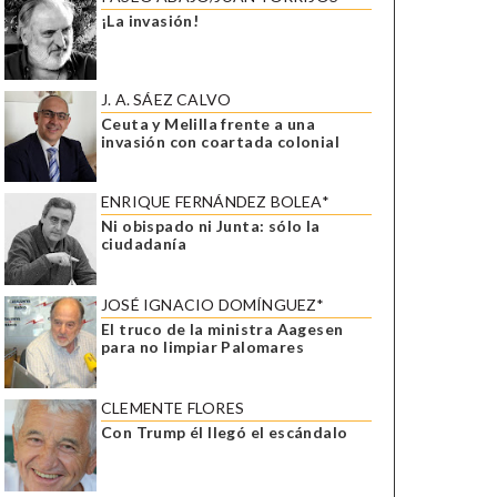
¡La invasión!
J. A. SÁEZ CALVO
Ceuta y Melilla frente a una
invasión con coartada colonial
ENRIQUE FERNÁNDEZ BOLEA*
Ni obispado ni Junta: sólo la
ciudadanía
JOSÉ IGNACIO DOMÍNGUEZ*
El truco de la ministra Aagesen
para no limpiar Palomares
CLEMENTE FLORES
Con Trump él llegó el escándalo