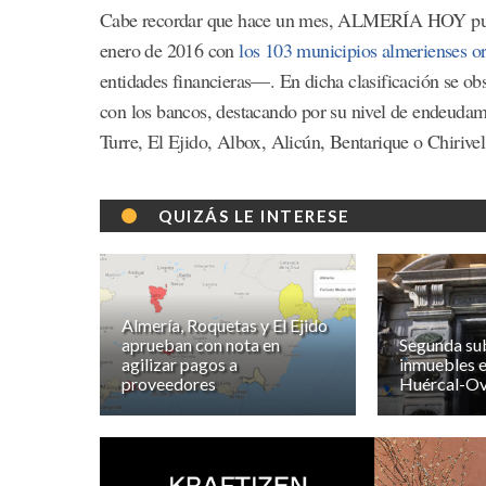
Cabe recordar que hace un mes, ALMERÍA HOY publi
enero de 2016 con
los 103 municipios almerienses o
entidades financieras—. En dicha clasificación se o
con los bancos, destacando por su nivel de endeuda
Turre, El Ejido, Albox, Alicún, Bentarique o Chirivel
QUIZÁS LE INTERESE
Almería, Roquetas y El Ejido
aprueban con nota en
Segunda sub
agilizar pagos a
inmuebles e
proveedores
Huércal-Ov