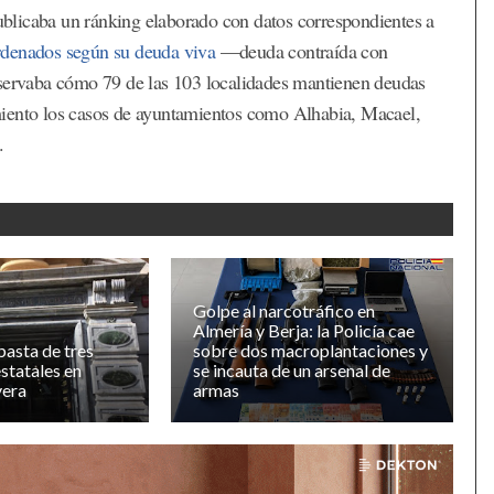
caba un ránking elaborado con datos correspondientes a
rdenados según su deuda viva
—deuda contraída con
bservaba cómo 79 de las 103 localidades mantienen deudas
miento los casos de ayuntamientos como Alhabia, Macael,
.
Golpe al narcotráfico en
Almería y Berja: la Policía cae
asta de tres
sobre dos macroplantaciones y
statales en
se incauta de un arsenal de
era
armas