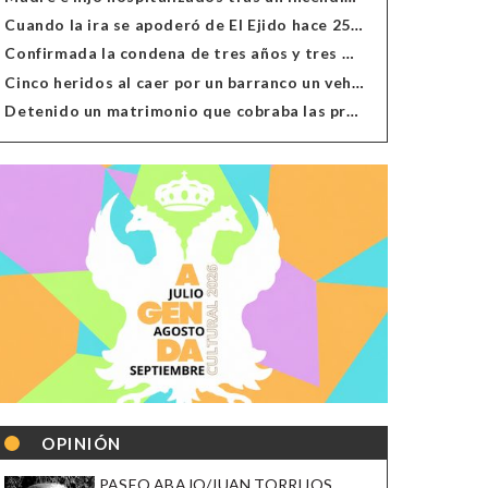
Cuando la ira se apoderó de El Ejido hace 25 años
Confirmada la condena de tres años y tres meses al hombre de Antas acusado de xenofobia
Cinco heridos al caer por un barranco un vehículo en Alcolea
Detenido un matrimonio que cobraba las prestaciones de ilegales en Almería, Granada, Málaga, Huelva y Murcia
OPINIÓN
PASEO ABAJO/JUAN TORRIJOS