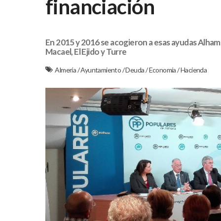
financiación
En 2015 y 2016 se acogieron a esas ayudas Alhama
Macael, El Ejido y Turre
Almería
/
Ayuntamiento
/
Deuda
/
Economía
/
Hacienda