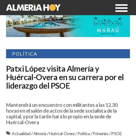
POLÍTICA
Patxi López visita Almería y
Huércal-Overa en su carrera por el
liderazgo del PSOE
Mantendrá un encuentro con militantes a las 12.30
horas en el salón de actos de la sede socialista de la
capital, y por la tarde hará lo propio en la sede de
Huércal-Overa
Actualidad
/
Almería
/
Huércal-Overa
/
Política
/
Primarias
/
PSOE