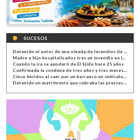
SUCESOS
Detenido el autor de una oleada de incendios de contenedores en Almería
Madre e hijo hospitalizados tras un incendio en la cocina de una vivienda en Almería
Cuando la ira se apoderó de El Ejido hace 25 años
Confirmada la condena de tres años y tres meses al hombre de Antas acusado de xenofobia
Cinco heridos al caer por un barranco un vehículo en Alcolea
Detenido un matrimonio que cobraba las prestaciones de ilegales en Almería, Granada, Málaga, Huelva y Murcia