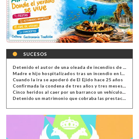
SUCESOS
Detenido el autor de una oleada de incendios de contenedores en Almería
Madre e hijo hospitalizados tras un incendio en la cocina de una vivienda en Almería
Cuando la ira se apoderó de El Ejido hace 25 años
Confirmada la condena de tres años y tres meses al hombre de Antas acusado de xenofobia
Cinco heridos al caer por un barranco un vehículo en Alcolea
Detenido un matrimonio que cobraba las prestaciones de ilegales en Almería, Granada, Málaga, Huelva y Murcia