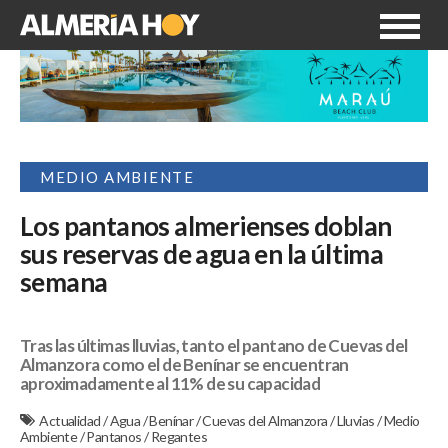
MEDIO AMBIENTE
Los pantanos almerienses doblan
sus reservas de agua en la última
semana
Tras las últimas lluvias, tanto el pantano de Cuevas del
Almanzora como el de Benínar se encuentran
aproximadamente al 11% de su capacidad
Actualidad
/
Agua
/
Benínar
/
Cuevas del Almanzora
/
Lluvias
/
Medio
Ambiente
/
Pantanos
/
Regantes