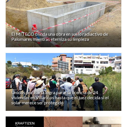
El MITECO blinda una obra en suelo radiactivo de
Palomares mientras eterniza su limpieza
Unidos por Baria logra parar la licencia de 24
viviendas en Villaricos hasta que el juez decida si el
solar merece ser protegido