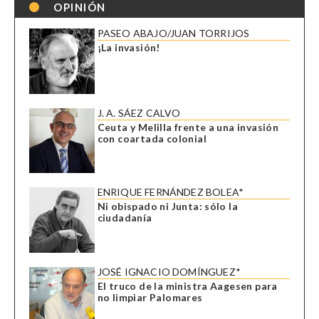
OPINIÓN
PASEO ABAJO/JUAN TORRIJOS
¡La invasión!
J. A. SÁEZ CALVO
Ceuta y Melilla frente a una invasión
con coartada colonial
ENRIQUE FERNÁNDEZ BOLEA*
Ni obispado ni Junta: sólo la
ciudadanía
JOSÉ IGNACIO DOMÍNGUEZ*
El truco de la ministra Aagesen para
no limpiar Palomares