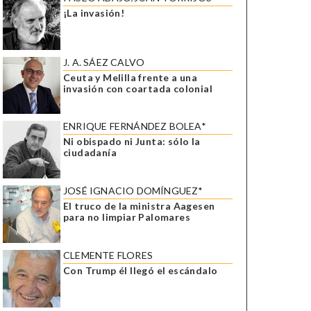
¡La invasión!
J. A. SÁEZ CALVO
Ceuta y Melilla frente a una
invasión con coartada colonial
ENRIQUE FERNÁNDEZ BOLEA*
Ni obispado ni Junta: sólo la
ciudadanía
JOSÉ IGNACIO DOMÍNGUEZ*
El truco de la ministra Aagesen
para no limpiar Palomares
CLEMENTE FLORES
Con Trump él llegó el escándalo