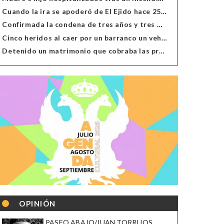
Cuando la ira se apoderó de El Ejido hace 25 años
Confirmada la condena de tres años y tres meses al hombre de Antas acusado de xenofobia
Cinco heridos al caer por un barranco un vehículo en Alcolea
Detenido un matrimonio que cobraba las prestaciones de ilegales en Almería, Granada, Málaga, Huelva y Murcia
OPINIÓN
PASEO ABAJO/JUAN TORRIJOS