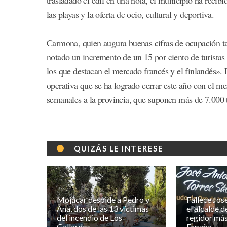
las playas y la oferta de ocio, cultural y deportiva.
Carmona, quien augura buenas cifras de ocupación t
notado un incremento de un 15 por ciento de turistas
los que destacan el mercado francés y el finlandés». 
operativa que se ha logrado cerrar este año con el m
semanales a la provincia, que suponen más de 7.000 tu
QUIZÁS LE INTERESE
Mojácar despide a Pedro y
Fallece Jos
Ana, dos de las 13 víctimas
el alcalde 
del incendio de Los
regidor más
Gallardos
España