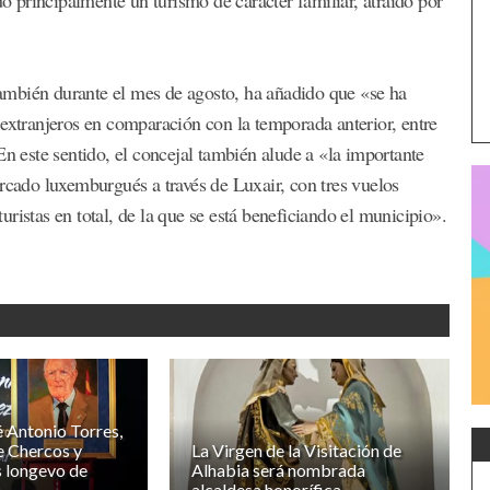
ambién durante el mes de agosto, ha añadido que «se ha
 extranjeros en comparación con la temporada anterior, entre
En este sentido, el concejal también alude a «la importante
ercado luxemburgués a través de Luxair, con tres vuelos
ristas en total, de la que se está beneficiando el municipio».
é Antonio Torres,
de Chercos y
La Virgen de la Visitación de
 longevo de
Alhabia será nombrada
alcaldesa honorífica