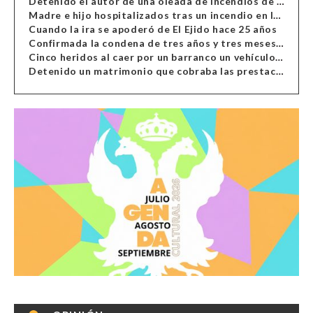
Detenido el autor de una oleada de incendios de contenedores en Almería
Madre e hijo hospitalizados tras un incendio en la cocina de una vivienda en Almería
Cuando la ira se apoderó de El Ejido hace 25 años
Confirmada la condena de tres años y tres meses al hombre de Antas acusado de xenofobia
Cinco heridos al caer por un barranco un vehículo en Alcolea
Detenido un matrimonio que cobraba las prestaciones de ilegales en Almería, Granada, Málaga, Huelva y Murcia