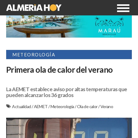
METEOROLOGÍA
Primera ola de calor del verano
La AEMET establece aviso por altas temperaturas que
pueden alcanzar los 36 grados
Actualidad
/
AEMET
/
Meteorología
/
Ola de calor
/
Verano