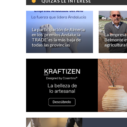
QUIZÁS LE INTERESE
La participación de Almería
en los ‘premios Andalucía
La empresa
TRADE’ es la más baja de
Belmonte ev
todas las provincias
agricultura