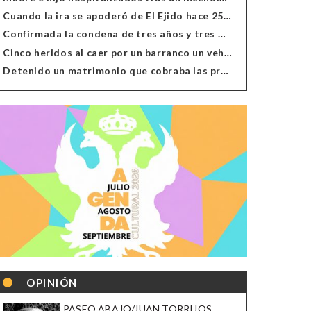
Cuando la ira se apoderó de El Ejido hace 25 años
Confirmada la condena de tres años y tres meses al hombre de Antas acusado de xenofobia
Cinco heridos al caer por un barranco un vehículo en Alcolea
Detenido un matrimonio que cobraba las prestaciones de ilegales en Almería, Granada, Málaga, Huelva y Murcia
OPINIÓN
PASEO ABAJO/JUAN TORRIJOS