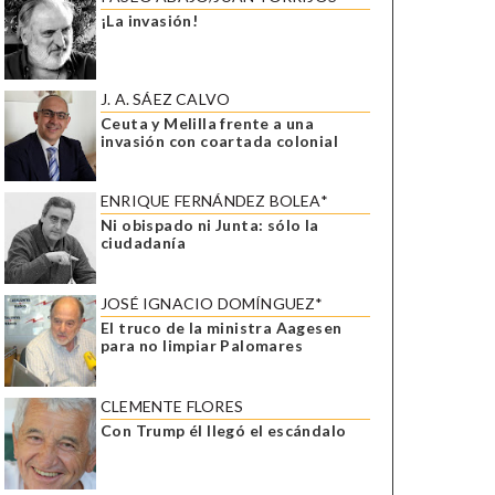
¡La invasión!
J. A. SÁEZ CALVO
Ceuta y Melilla frente a una
invasión con coartada colonial
ENRIQUE FERNÁNDEZ BOLEA*
Ni obispado ni Junta: sólo la
ciudadanía
JOSÉ IGNACIO DOMÍNGUEZ*
El truco de la ministra Aagesen
para no limpiar Palomares
CLEMENTE FLORES
Con Trump él llegó el escándalo