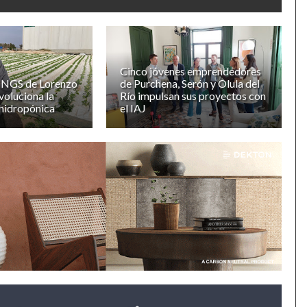
Cinco jóvenes emprendedores
 NGS de Lorenzo
de Purchena, Serón y Olula del
oluciona la
Río impulsan sus proyectos con
 hidropónica
el IAJ