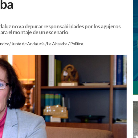
aba
aluz no va depurar responsabilidades por los agujeros
para el montaje de un escenario
ández
/
Junta de Andalucía
/
La Alcazaba
/
Política