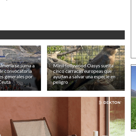
lmería se suma a
MiniHollywood Oasys suelta
 de convocatoria
cinco carracas europeas que
es generales por
ayudan a salvar una especie en
 Ceuta
peligro