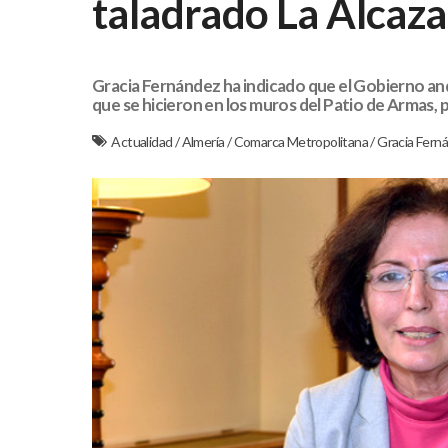
taladrado La Alcaz
Gracia Fernández ha indicado que el Gobierno and
que se hicieron en los muros del Patio de Armas, 
Actualidad
/
Almería
/
Comarca Metropolitana
/
Gracia Fern