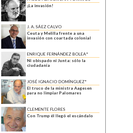
¡La invasión!
J. A. SÁEZ CALVO
Ceuta y Melilla frente a una
invasión con coartada colonial
ENRIQUE FERNÁNDEZ BOLEA*
Ni obispado ni Junta: sólo la
ciudadanía
JOSÉ IGNACIO DOMÍNGUEZ*
El truco de la ministra Aagesen
para no limpiar Palomares
CLEMENTE FLORES
Con Trump él llegó el escándalo