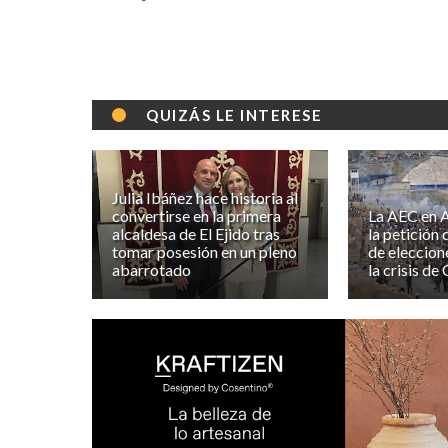
QUIZÁS LE INTERESE
Julia Ibáñez hace historia al
convertirse en la primera
La AEC en A
alcaldesa de El Ejido tras
la petición
tomar posesión en un pleno
de eleccion
abarrotado
la crisis de