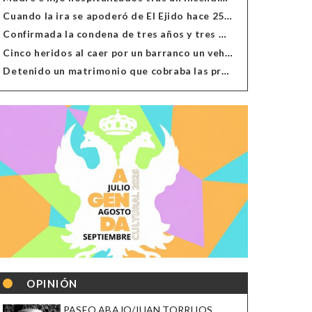
Cuando la ira se apoderó de El Ejido hace 25 años
Confirmada la condena de tres años y tres meses al hombre de Antas acusado de xenofobia
Cinco heridos al caer por un barranco un vehículo en Alcolea
Detenido un matrimonio que cobraba las prestaciones de ilegales en Almería, Granada, Málaga, Huelva y Murcia
OPINIÓN
PASEO ABAJO/JUAN TORRIJOS