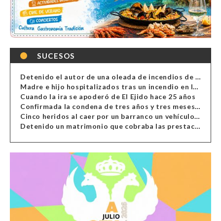
SUCESOS
Detenido el autor de una oleada de incendios de contenedores en Almería
Madre e hijo hospitalizados tras un incendio en la cocina de una vivienda en Almería
Cuando la ira se apoderó de El Ejido hace 25 años
Confirmada la condena de tres años y tres meses al hombre de Antas acusado de xenofobia
Cinco heridos al caer por un barranco un vehículo en Alcolea
Detenido un matrimonio que cobraba las prestaciones de ilegales en Almería, Granada, Málaga, Huelva y Murcia