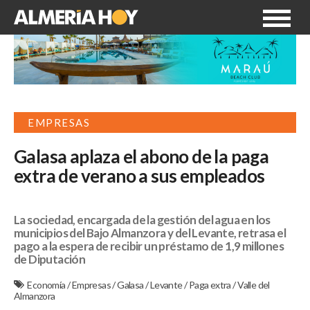
EMPRESAS
Galasa aplaza el abono de la paga
extra de verano a sus empleados
La sociedad, encargada de la gestión del agua en los
municipios del Bajo Almanzora y del Levante, retrasa el
pago a la espera de recibir un préstamo de 1,9 millones
de Diputación
Economía
/
Empresas
/
Galasa
/
Levante
/
Paga extra
/
Valle del
Almanzora