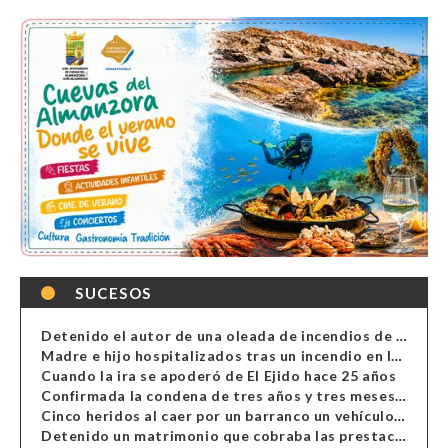
SUCESOS
Detenido el autor de una oleada de incendios de contenedores en Almería
Madre e hijo hospitalizados tras un incendio en la cocina de una vivienda en Almería
Cuando la ira se apoderó de El Ejido hace 25 años
Confirmada la condena de tres años y tres meses al hombre de Antas acusado de xenofobia
Cinco heridos al caer por un barranco un vehículo en Alcolea
Detenido un matrimonio que cobraba las prestaciones de ilegales en Almería, Granada, Málaga, Huelva y Murcia