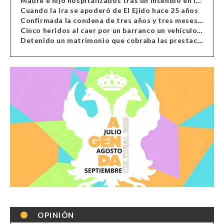
Madre e hijo hospitalizados tras un incendio en la cocina de una vivienda en Almería
Cuando la ira se apoderó de El Ejido hace 25 años
Confirmada la condena de tres años y tres meses al hombre de Antas acusado de xenofobia
Cinco heridos al caer por un barranco un vehículo en Alcolea
Detenido un matrimonio que cobraba las prestaciones de ilegales en Almería, Granada, Málaga, Huelva y Murcia
OPINIÓN