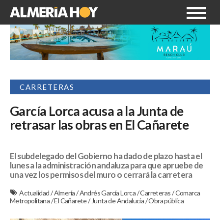
CARRETERAS
García Lorca acusa a la Junta de
retrasar las obras en El Cañarete
El subdelegado del Gobierno ha dado de plazo hasta el
lunes a la administración andaluza para que apruebe de
una vez los permisos del muro o cerrará la carretera
Actualidad
/
Almería
/
Andrés García Lorca
/
Carreteras
/
Comarca
Metropolitana
/
El Cañarete
/
Junta de Andalucía
/
Obra pública