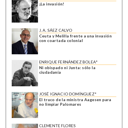
¡La invasión!
J. A. SÁEZ CALVO
Ceuta y Melilla frente a una invasión
con coartada colonial
ENRIQUE FERNÁNDEZ BOLEA*
Ni obispado ni Junta: sólo la
ciudadanía
JOSÉ IGNACIO DOMÍNGUEZ*
El truco de la ministra Aagesen para
no limpiar Palomares
CLEMENTE FLORES