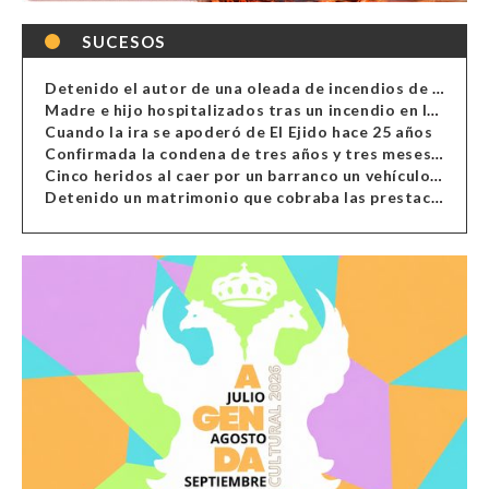
SUCESOS
Detenido el autor de una oleada de incendios de contenedores en Almería
Madre e hijo hospitalizados tras un incendio en la cocina de una vivienda en Almería
Cuando la ira se apoderó de El Ejido hace 25 años
Confirmada la condena de tres años y tres meses al hombre de Antas acusado de xenofobia
Cinco heridos al caer por un barranco un vehículo en Alcolea
Detenido un matrimonio que cobraba las prestaciones de ilegales en Almería, Granada, Málaga, Huelva y Murcia