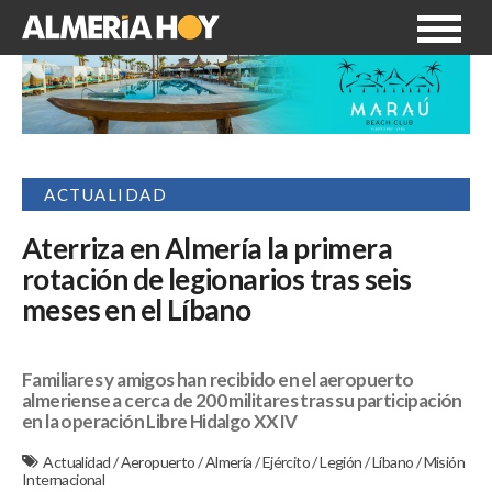
ACTUALIDAD
Aterriza en Almería la primera
rotación de legionarios tras seis
meses en el Líbano
Familiares y amigos han recibido en el aeropuerto
almeriense a cerca de 200 militares tras su participación
en la operación Libre Hidalgo XXIV
Actualidad
/
Aeropuerto
/
Almería
/
Ejército
/
Legión
/
Líbano
/
Misión
Internacional