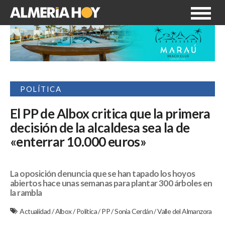
POLÍTICA
El PP de Albox critica que la primera
decisión de la alcaldesa sea la de
«enterrar 10.000 euros»
La oposición denuncia que se han tapado los hoyos
abiertos hace unas semanas para plantar 300 árboles en
la rambla
Actualidad
/
Albox
/
Política
/
PP
/
Sonia Cerdán
/
Valle del Almanzora