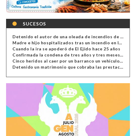
SUCESOS
Detenido el autor de una oleada de incendios de contenedores en Almería
Madre e hijo hospitalizados tras un incendio en la cocina de una vivienda en Almería
Cuando la ira se apoderó de El Ejido hace 25 años
Confirmada la condena de tres años y tres meses al hombre de Antas acusado de xenofobia
Cinco heridos al caer por un barranco un vehículo en Alcolea
Detenido un matrimonio que cobraba las prestaciones de ilegales en Almería, Granada, Málaga, Huelva y Murcia