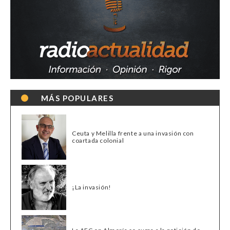
MÁS POPULARES
Ceuta y Melilla frente a una invasión con
coartada colonial
¡La invasión!