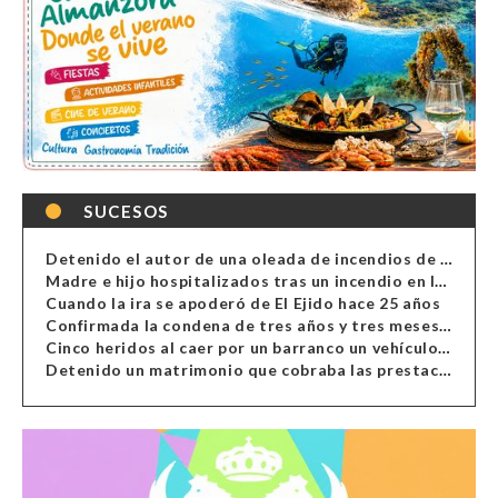
SUCESOS
Detenido el autor de una oleada de incendios de contenedores en Almería
Madre e hijo hospitalizados tras un incendio en la cocina de una vivienda en Almería
Cuando la ira se apoderó de El Ejido hace 25 años
Confirmada la condena de tres años y tres meses al hombre de Antas acusado de xenofobia
Cinco heridos al caer por un barranco un vehículo en Alcolea
Detenido un matrimonio que cobraba las prestaciones de ilegales en Almería, Granada, Málaga, Huelva y Murcia