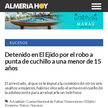
SUCESOS
Detenido en El Ejido por el robo a
punta de cuchillo a una menor de 15
años
El arrestado, al que se le imputa la comisión de otros seis
asaltos a mujeres, habría colocado el arma en el cuello de
la adolescente para arrebatarle un teléfono
Actualidad
/
Cuerpo Nacional de Policía
/
Detenciones
/
El Ejido
/
Poniente
/
Robos
/
Sucesos