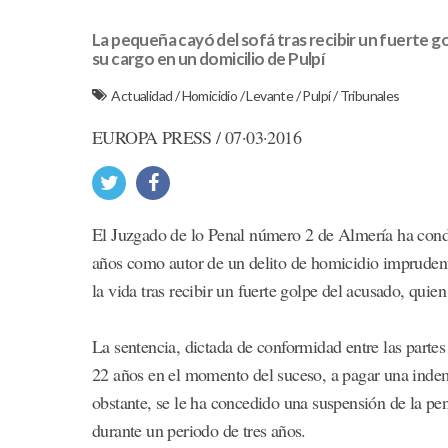
La pequeña cayó del sofá tras recibir un fuerte 
su cargo en un domicilio de Pulpí
Actualidad
/
Homicidio
/
Levante
/
Pulpí
/
Tribunales
EUROPA PRESS / 07·03·2016
El Juzgado de lo Penal número 2 de Almería ha cond
años como autor de un delito de homicidio imprudent
la vida tras recibir un fuerte golpe del acusado, qui
La sentencia, dictada de conformidad entre las parte
22 años en el momento del suceso, a pagar una inde
obstante, se le ha concedido una suspensión de la pen
durante un periodo de tres años.