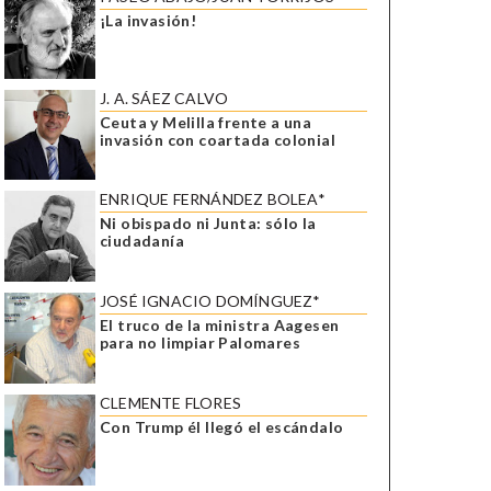
¡La invasión!
J. A. SÁEZ CALVO
Ceuta y Melilla frente a una
invasión con coartada colonial
ENRIQUE FERNÁNDEZ BOLEA*
Ni obispado ni Junta: sólo la
ciudadanía
JOSÉ IGNACIO DOMÍNGUEZ*
El truco de la ministra Aagesen
para no limpiar Palomares
CLEMENTE FLORES
Con Trump él llegó el escándalo