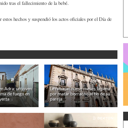
ido tras el fallecimiento de la bebé.
 estos hechos y suspendió los actos oficiales por el Día de
n Adra: un joven
Le rebajan nueve meses la pena
ama de fuego en
por matar borracho al tío de su
yerta
pareja