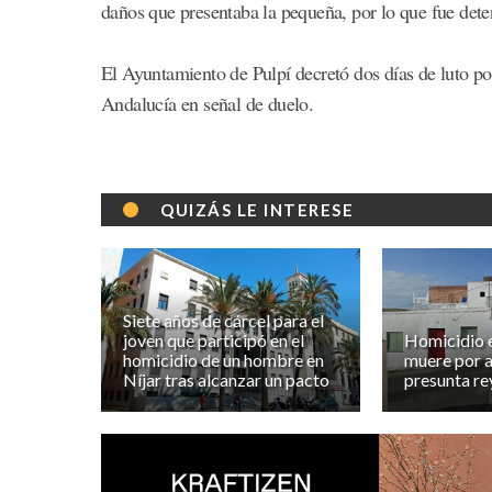
daños que presentaba la pequeña, por lo que fue deten
El Ayuntamiento de Pulpí decretó dos días de luto por
Andalucía en señal de duelo.
QUIZÁS LE INTERESE
Siete años de cárcel para el
joven que participó en el
Homicidio e
homicidio de un hombre en
muere por 
Níjar tras alcanzar un pacto
presunta re