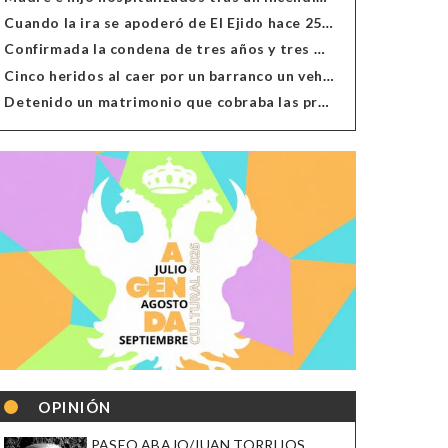
Cuando la ira se apoderó de El Ejido hace 25 años
Confirmada la condena de tres años y tres meses al hombre de Antas acusado de xenofobia
Cinco heridos al caer por un barranco un vehículo en Alcolea
Detenido un matrimonio que cobraba las prestaciones de ilegales en Almería, Granada, Málaga, Huelva y Murcia
OPINIÓN
PASEO ABAJO/JUAN TORRIJOS