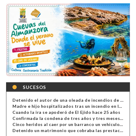
SUCESOS
Detenido el autor de una oleada de incendios de contenedores en Almería
Madre e hijo hospitalizados tras un incendio en la cocina de una vivienda en Almería
Cuando la ira se apoderó de El Ejido hace 25 años
Confirmada la condena de tres años y tres meses al hombre de Antas acusado de xenofobia
Cinco heridos al caer por un barranco un vehículo en Alcolea
Detenido un matrimonio que cobraba las prestaciones de ilegales en Almería, Granada, Málaga, Huelva y Murcia