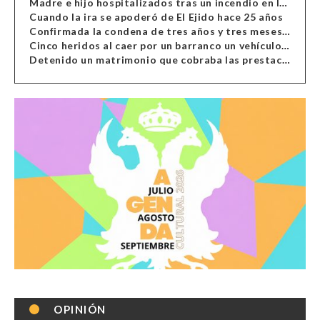
Madre e hijo hospitalizados tras un incendio en la cocina de una vivienda en Almería
Cuando la ira se apoderó de El Ejido hace 25 años
Confirmada la condena de tres años y tres meses al hombre de Antas acusado de xenofobia
Cinco heridos al caer por un barranco un vehículo en Alcolea
Detenido un matrimonio que cobraba las prestaciones de ilegales en Almería, Granada, Málaga, Huelva y Murcia
OPINIÓN