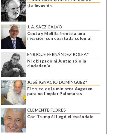
¡La invasión!
J. A. SÁEZ CALVO
Ceuta y Melilla frente a una
invasión con coartada colonial
ENRIQUE FERNÁNDEZ BOLEA*
Ni obispado ni Junta: sólo la
ciudadanía
JOSÉ IGNACIO DOMÍNGUEZ*
El truco de la ministra Aagesen
para no limpiar Palomares
CLEMENTE FLORES
Con Trump él llegó el escándalo