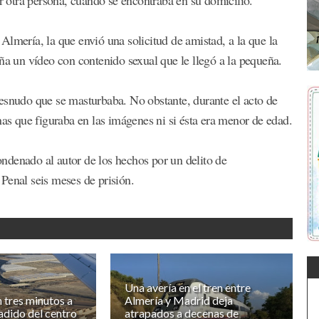
lmería, la que envió una solicitud de amistad, a la que la
ña un vídeo con contenido sexual que le llegó a la pequeña.
esnudo que se masturbaba. No obstante, durante el acto de
nas que figuraba en las imágenes ni si ésta era menor de edad.
ndenado al autor de los hechos por un delito de
Penal seis meses de prisión.
Una avería en el tren entre
 tres minutos a
Almería y Madrid deja
adido del centro
atrapados a decenas de