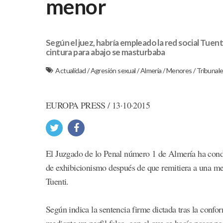
menor
Según el juez, habría empleado la red social Tuen
cintura para abajo se masturbaba
Actualidad
/
Agresión sexual
/
Almería
/
Menores
/
Tribunal
EUROPA PRESS / 13·10·2015
El Juzgado de lo Penal número 1 de Almería ha conde
de exhibicionismo después de que remitiera a una men
Tuenti.
Según indica la sentencia firme dictada tras la confor
mediante un perfil falso, con el que se hacía pasar p