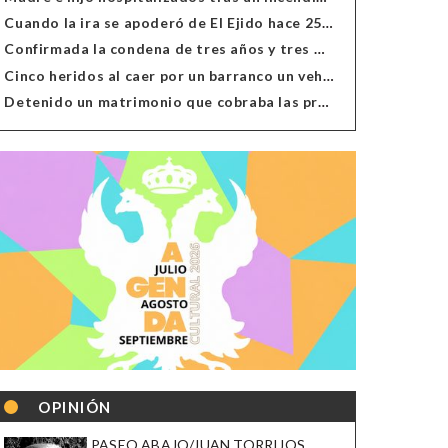
Cuando la ira se apoderó de El Ejido hace 25 años
Confirmada la condena de tres años y tres meses al hombre de Antas acusado de xenofobia
Cinco heridos al caer por un barranco un vehículo en Alcolea
Detenido un matrimonio que cobraba las prestaciones de ilegales en Almería, Granada, Málaga, Huelva y Murcia
OPINIÓN
PASEO ABAJO/JUAN TORRIJOS