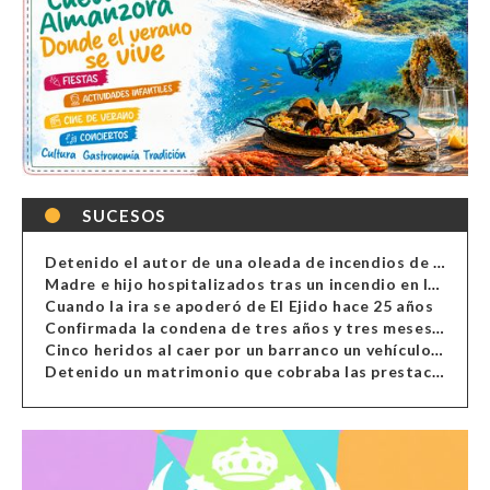
SUCESOS
Detenido el autor de una oleada de incendios de contenedores en Almería
Madre e hijo hospitalizados tras un incendio en la cocina de una vivienda en Almería
Cuando la ira se apoderó de El Ejido hace 25 años
Confirmada la condena de tres años y tres meses al hombre de Antas acusado de xenofobia
Cinco heridos al caer por un barranco un vehículo en Alcolea
Detenido un matrimonio que cobraba las prestaciones de ilegales en Almería, Granada, Málaga, Huelva y Murcia