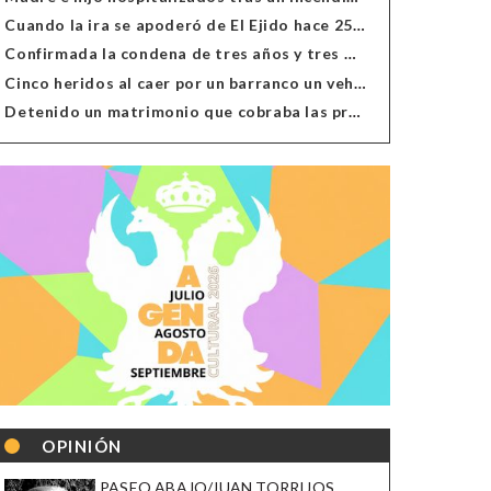
Cuando la ira se apoderó de El Ejido hace 25 años
Confirmada la condena de tres años y tres meses al hombre de Antas acusado de xenofobia
Cinco heridos al caer por un barranco un vehículo en Alcolea
Detenido un matrimonio que cobraba las prestaciones de ilegales en Almería, Granada, Málaga, Huelva y Murcia
OPINIÓN
PASEO ABAJO/JUAN TORRIJOS