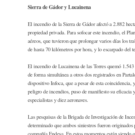
Sierra de Gádor y Lucainena
El incendio de la Sierra de Gádor afectó a 2.882 hect
propiedad privada. Para sofocar este incendio, el Pl
aéreos, que tuvieron que prolongar varios días los tra
de hasta 70 kilómetros por hora, y lo escarpado del t
El incendio de Lucainena de las Torres quemó 1.543 h
de forma simultánea a otros dos registrados en Parta
dispositivo Infoca, que a pesar de esta coincidencia, y
peligro de incendios, puso de manifiesto su eficacia
especialistas y diez aeronaves.
Las pesquisas de la Brigada de Investigación de Ince
determinado que ambos siniestros fueron originados p
compañía Endesa. En estos momentos están siendo obje