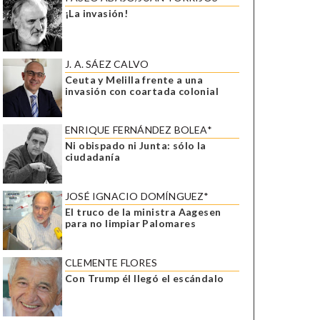
¡La invasión!
J. A. SÁEZ CALVO
Ceuta y Melilla frente a una
invasión con coartada colonial
ENRIQUE FERNÁNDEZ BOLEA*
Ni obispado ni Junta: sólo la
ciudadanía
JOSÉ IGNACIO DOMÍNGUEZ*
El truco de la ministra Aagesen
para no limpiar Palomares
CLEMENTE FLORES
Con Trump él llegó el escándalo