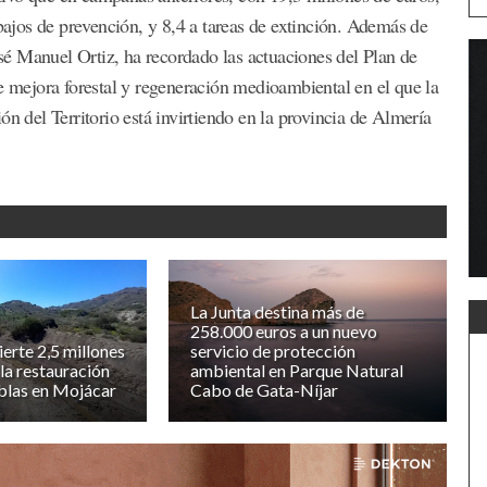
abajos de prevención, y 8,4 a tareas de extinción. Además de
José Manuel Ortiz, ha recordado las actuaciones del Plan de
mejora forestal y regeneración medioambiental en el que la
del Territorio está invirtiendo en la provincia de Almería
La Junta destina más de
258.000 euros a un nuevo
ierte 2,5 millones
servicio de protección
 la restauración
ambiental en Parque Natural
blas en Mojácar
Cabo de Gata-Níjar