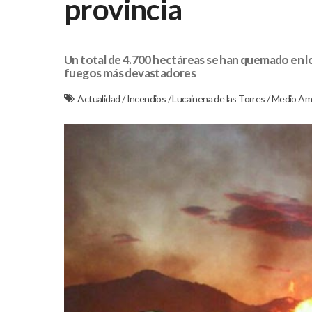
provincia
Un total de 4.700 hectáreas se han quemado en lo 
fuegos más devastadores
Actualidad
/
Incendios
/
Lucainena de las Torres
/
Medio Am