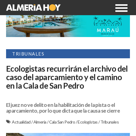
TRIBUNALES
Ecologistas recurrirán el archivo del
caso del aparcamiento y el camino
en la Cala de San Pedro
El juez no ve delito en la habilitación de la pista o el
aparcamiento, por lo que dicta que la causa se cierre
Actualidad
/
Almería
/
Cala San Pedro
/
Ecologistas
/
Tribunales