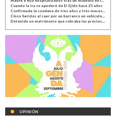
Madre e hijo hospitalizados tras un incendio en la cocina de una vivienda en Almería
Cuando la ira se apoderó de El Ejido hace 25 años
Confirmada la condena de tres años y tres meses al hombre de Antas acusado de xenofobia
Cinco heridos al caer por un barranco un vehículo en Alcolea
Detenido un matrimonio que cobraba las prestaciones de ilegales en Almería, Granada, Málaga, Huelva y Murcia
OPINIÓN