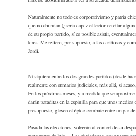
Naturalmente no todo es corporativismo y patria chica
que no abundan (¿sería capaz el lector de citar algun
de su propio partido, sí es posible asistir, eventualme
lares. Me refiero, por supuesto, a las cariñosas y c
Jordi.
Ni siquiera entre los dos grandes partidos (desde hac
realmente con sumarios judiciales, más allá, si acaso,
En los próximos meses, y a medida que se aproxime la
darán pataditas en la espinilla para que unos medios
presupuesto, glosen el épico combate entre un par d
Pasada las elecciones, volverán al confort de su despa
restaurante de lujo… Los ciudadanos, por nuestra part