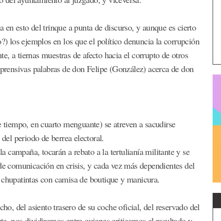
 en esto del trinque a punta de discurso, y aunque es cierto
o?) los ejemplos en los que el político denuncia la corrupción
nte, a tiernas muestras de afecto hacia el corrupto de otros
omprensivas palabras de don Felipe (González) acerca de don
e tiempo, en cuarto menguante) se atreven a sacudirse
 del periodo de berrea electoral.
 campaña, tocarán a rebato a la tertulianía militante y se
 de comunicación en crisis, y cada vez más dependientes del
e chupatintas con camisa de boutique y manicura.
cho, del asiento trasero de su coche oficial, del reservado del
e, nos dividiremos entre quienes criticamos el resultado y