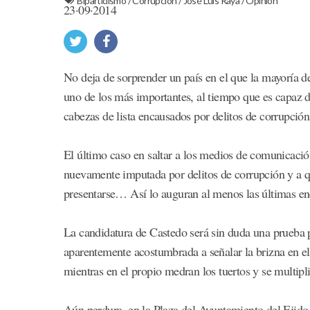
Bipartidismo
/
Corrupción
/
José Luis Raya
/
Opinión
23·09·2014
No deja de sorprender un país en el que la mayoría 
uno de los más importantes, al tiempo que es capaz de
cabezas de lista encausados por delitos de corrupción
El último caso en saltar a los medios de comunicación
nuevamente imputada por delitos de corrupción y a qui
presentarse… Así lo auguran al menos las últimas en
La candidatura de Castedo será sin duda una prueba p
aparentemente acostumbrada a señalar la brizna en el
mientras en el propio medran los tuertos y se multipl
Aún perdura, en la Plaza del Ayuntamiento del Ejido,