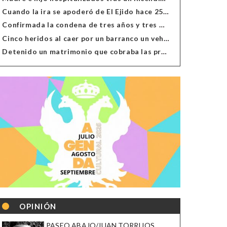
Cuando la ira se apoderó de El Ejido hace 25 años
Confirmada la condena de tres años y tres meses al hombre de Antas acusado de xenofobia
Cinco heridos al caer por un barranco un vehículo en Alcolea
Detenido un matrimonio que cobraba las prestaciones de ilegales en Almería, Granada, Málaga, Huelva y Murcia
OPINIÓN
PASEO ABAJO/JUAN TORRIJOS