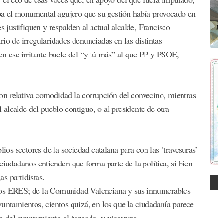
gaba el monumental agujero que su gestión había provocado en
s justifiquen y respalden al actual alcalde, Francisco
io de irregularidades denunciadas en las distintas
en ese irritante bucle del “y tú más” al que PP y PSOE,
on relativa comodidad la corrupción del convecino, mientras
alcalde del pueblo contiguo, o al presidente de otra
s sectores de la sociedad catalana para con las ‘travesuras’
ciudadanos entienden que forma parte de la política, si bien
as partidistas.
los ERES; de la Comunidad Valenciana y sus innumerables
yuntamientos, cientos quizá, en los que la ciudadanía parece
 del ayuntamiento al juzgado, y viceversa.