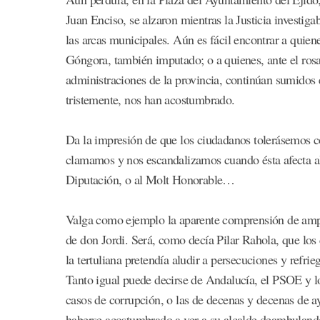
Juan Enciso, se alzaron mientras la Justicia investi
las arcas municipales. Aún es fácil encontrar a quiene
Góngora, también imputado; o a quienes, ante el rosar
administraciones de la provincia, continúan sumidos 
tristemente, nos han acostumbrado.
Da la impresión de que los ciudadanos tolerásemos c
clamamos y nos escandalizamos cuando ésta afecta al 
Diputación, o al Molt Honorable…
Valga como ejemplo la aparente comprensión de amplio
de don Jordi. Será, como decía Pilar Rahola, que los 
la tertuliana pretendía aludir a persecuciones y refrieg
Tanto igual puede decirse de Andalucía, el PSOE y 
casos de corrupción, o las de decenas y decenas de a
haberse acostumbrado a ver a su alcalde deambulando