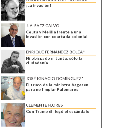
¡La invasión!
J. A. SÁEZ CALVO
Ceuta y Melilla frente a una
invasión con coartada colonial
ENRIQUE FERNÁNDEZ BOLEA*
Ni obispado ni Junta: sólo la
ciudadanía
JOSÉ IGNACIO DOMÍNGUEZ*
El truco de la ministra Aagesen
para no limpiar Palomares
CLEMENTE FLORES
Con Trump él llegó el escándalo