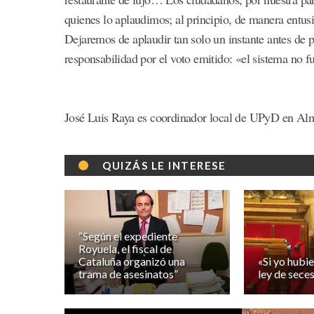
quienes lo aplaudimos; al principio, de manera entusia
Dejaremos de aplaudir tan solo un instante antes de 
responsabilidad por el voto emitido: «el sistema no f
José Luis Raya es coordinador local de UPyD en Alm
QUIZÁS LE INTERESE
“Según el expediente
Royuela, el fiscal de
Cataluña organizó una
«Si yo hubie
trama de asesinatos”
ley de sece