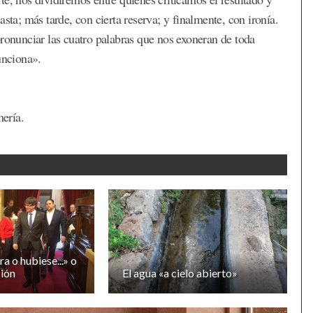
sta; más tarde, con cierta reserva; y finalmente, con ironía.
pronunciar las cuatro palabras que nos exoneran de toda
unciona».
ería.
ra o hubiese...» o
sión
El agua «a cielo abierto»