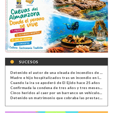
SUCESOS
Detenido el autor de una oleada de incendios de contenedores en Almería
Madre e hijo hospitalizados tras un incendio en la cocina de una vivienda en Almería
Cuando la ira se apoderó de El Ejido hace 25 años
Confirmada la condena de tres años y tres meses al hombre de Antas acusado de xenofobia
Cinco heridos al caer por un barranco un vehículo en Alcolea
Detenido un matrimonio que cobraba las prestaciones de ilegales en Almería, Granada, Málaga, Huelva y Murcia