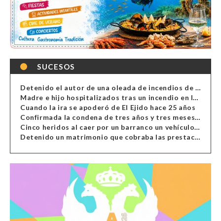
SUCESOS
Detenido el autor de una oleada de incendios de contenedores en Almería
Madre e hijo hospitalizados tras un incendio en la cocina de una vivienda en Almería
Cuando la ira se apoderó de El Ejido hace 25 años
Confirmada la condena de tres años y tres meses al hombre de Antas acusado de xenofobia
Cinco heridos al caer por un barranco un vehículo en Alcolea
Detenido un matrimonio que cobraba las prestaciones de ilegales en Almería, Granada, Málaga, Huelva y Murcia