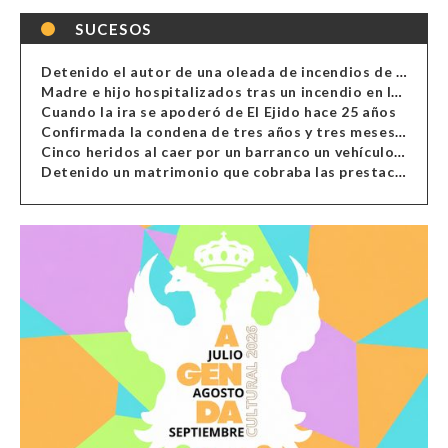
SUCESOS
Detenido el autor de una oleada de incendios de contenedores en Almería
Madre e hijo hospitalizados tras un incendio en la cocina de una vivienda en Almería
Cuando la ira se apoderó de El Ejido hace 25 años
Confirmada la condena de tres años y tres meses al hombre de Antas acusado de xenofobia
Cinco heridos al caer por un barranco un vehículo en Alcolea
Detenido un matrimonio que cobraba las prestaciones de ilegales en Almería, Granada, Málaga, Huelva y Murcia